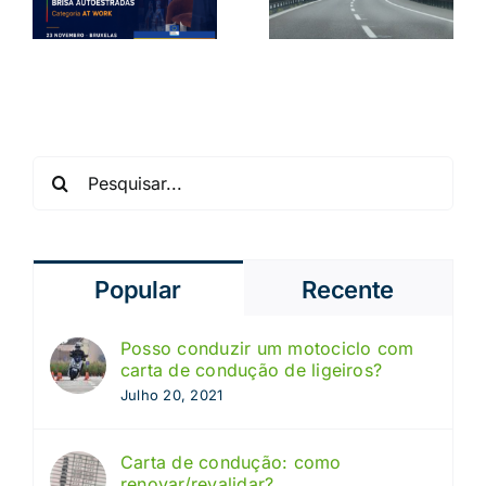
como evitar
precisa
uma
s
saber
tragédia
Pesquisar
Popular
Recente
Posso conduzir um motociclo com
carta de condução de ligeiros?
Julho 20, 2021
Carta de condução: como
renovar/revalidar?