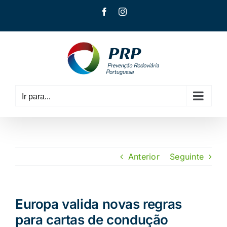
Skip
Facebook
Instagram
to
content
Ir para...
Anterior
Seguinte
Europa valida novas regras
para cartas de condução