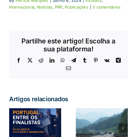
By
Patrícia Marques
|
Junho 6, 2024
|
Estudos
,
Internacional
,
Notícias
,
PRP
,
Publicações
|
0 comentários
Partilhe este artigo! Escolha a
sua plataforma!
Facebook
X
Reddit
LinkedIn
WhatsApp
Telegram
Tumblr
Pinterest
Vk
Xing
Email
(necessário
mas
não
publicado)
Artigos relacionados
a
Crianças
:
Conduzir no
esquecidas
estrangeiro:
no carro:
o que