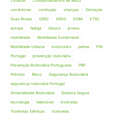
Ciclistas
Comportamentos de Risco
condutores
condução
crianças
Distração
Duas Rodas
ERSC
ERSO
ESRA
ETSC
europa
fadiga
Idosos
jovens
mobilidade
Mobilidade Sustentável
Mobilidade Urbana
motociclos
peões
PIN
Portugal
prevenção rodoviária
Prevenção Rodoviária Portuguesa
PRP
Prémios
Risco
Segurança Rodoviária
segurança rodoviária Portugal
Sinistralidade Rodoviária
Sistema Seguro
tecnologia
telemóvel
trotinetas
Trotinetas Elétricas
trotinetes