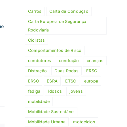
Carros
Carta de Condução
e
Carta Europeia de Segurança
ue
Rodoviária
Ciclistas
s
Comportamentos de Risco
condutores
condução
crianças
Distração
Duas Rodas
ERSC
ERSO
ESRA
ETSC
europa
fadiga
Idosos
jovens
mobilidade
Mobilidade Sustentável
Mobilidade Urbana
motociclos