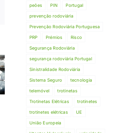
peões
PIN
Portugal
Xing
Email
prevenção rodoviária
(necessário
mas
Prevenção Rodoviária Portuguesa
não
publicado)
PRP
Prémios
Risco
Segurança Rodoviária
nça
segurança rodoviária Portugal
Condução
ria:
Álcool 
autónoma
Sinistralidade Rodoviária
al
volante
em Portugal:
os
Europa
Sistema Seguro
tecnologia
o que
tas
que reve
telemóvel
trotinetas
precisa
mios
novo es
saber
Trotinetas Elétricas
trotinetes
eus
trotinetes elétricas
UE
União Europeia