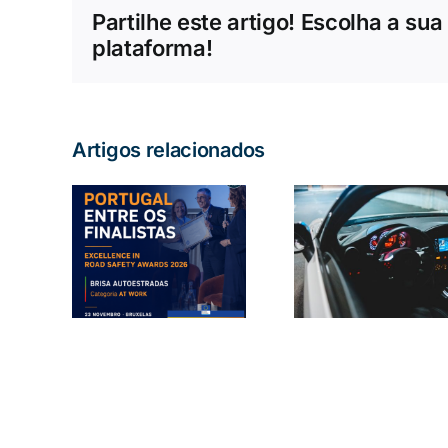
Partilhe este artigo! Escolha a sua
plataforma!
Artigos relacionados
ança
Condução
ária:
Álcool
autónoma
gal
volant
em Portugal:
 os
Europa
o que
stas
que rev
precisa
émios
novo es
saber
eus