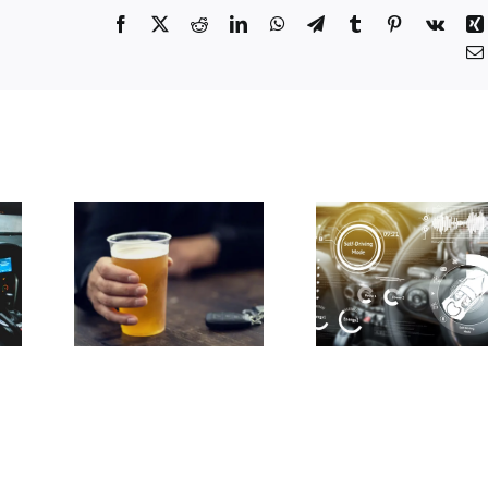
Facebook
X
Reddit
LinkedIn
WhatsApp
Telegram
Tumblr
Pinterest
Vk
Segura
Novos
 ao
Rodoviá
sistemas de
e na
Portug
segurança
: o
entre 
obrigatórios
ela o
finalis
nos
tudo
dos pré
automóveis
europ