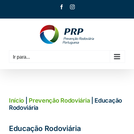
Skip
Facebook
Instagram
to
content
Ir para...
Início
|
Prevenção Rodoviária
| Educação
Rodoviária
Educação Rodoviária