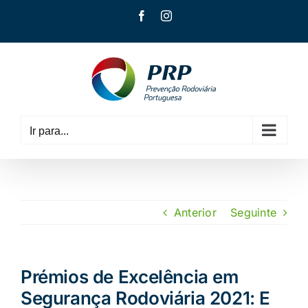
Skip
Facebook
Instagram
to
content
Ir para...
Anterior
Seguinte
Prémios de Excelência em
Segurança Rodoviária 2021: E