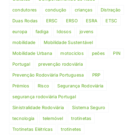
condutores
condução
crianças
Distração
Duas Rodas
ERSC
ERSO
ESRA
ETSC
europa
fadiga
Idosos
jovens
mobilidade
Mobilidade Sustentável
Mobilidade Urbana
motociclos
peões
PIN
Portugal
prevenção rodoviária
Prevenção Rodoviária Portuguesa
PRP
Prémios
Risco
Segurança Rodoviária
segurança rodoviária Portugal
Sinistralidade Rodoviária
Sistema Seguro
tecnologia
telemóvel
trotinetas
Trotinetas Elétricas
trotinetes