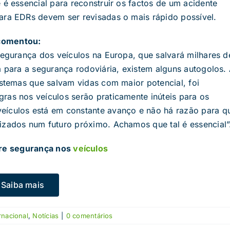
 é essencial para reconstruir os factos de um acidente
ara EDRs devem ser revisadas o mais rápido possível.
 comentou:
segurança dos veículos na Europa, que salvará milhares d
a para a segurança rodoviária, existem alguns autogolos.
istemas que salvam vidas com maior potencial, foi
ras nos veículos serão praticamente inúteis para os
eículos está em constante avanço e não há razão para q
lizados num futuro próximo. Achamos que tal é essencial”
bre segurança nos
veículos
Saiba mais
rnacional
,
Notícias
|
0 comentários