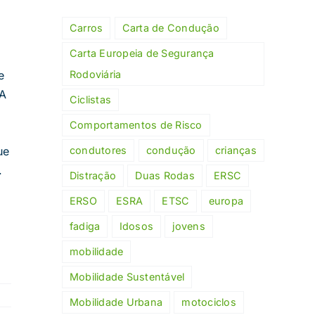
Carros
Carta de Condução
Carta Europeia de Segurança
Rodoviária
e
 A
Ciclistas
Comportamentos de Risco
condutores
condução
crianças
ue
.
Distração
Duas Rodas
ERSC
ERSO
ESRA
ETSC
europa
fadiga
Idosos
jovens
mobilidade
Mobilidade Sustentável
Mobilidade Urbana
motociclos