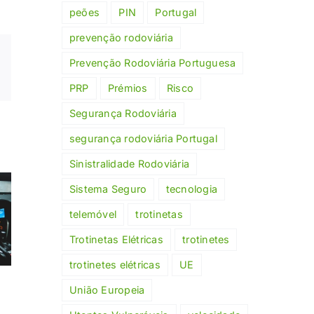
peões
PIN
Portugal
prevenção rodoviária
Xing
Prevenção Rodoviária Portuguesa
Email
(necessário
PRP
Prémios
Risco
mas
não
Segurança Rodoviária
publicado)
segurança rodoviária Portugal
Sinistralidade Rodoviária
nça
Estratégia
Segur
Sistema Seguro
tecnologia
ria:
Nacional de
automó
al
Segurança
obrigató
telemóvel
trotinetas
os
Rodoviária: o
121 mi
Trotinetas Elétricas
trotinetes
tas
que pode
circul
trotinetes elétricas
UE
mios
mudar em
sem 
eus
Portugal
Portug
União Europeia