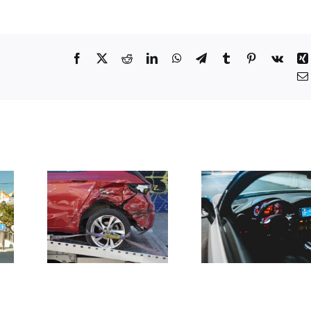
Facebook
X
Reddit
LinkedIn
WhatsApp
Telegram
Tumblr
Pinterest
Vk
ro
Segura
Condução
vel
Rodoviá
autónoma
ório:
Portug
em Portugal:
il
entre 
o que
lam
finalis
precisa
em
dos pré
saber
gal
europ