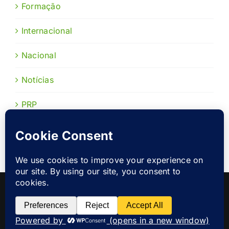
Formação
Internacional
Nacional
Notícias
PRP
Publicações
Copyright 2022 |
Prevenção Rodoviária Portuguesa
|
Política
de Privacidade
Facebook
Instagram