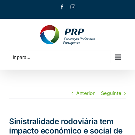
Skip
Facebook
Instagram
to
content
Ir para...
Anterior
Seguinte
Sinistralidade rodoviária tem
impacto económico e social de