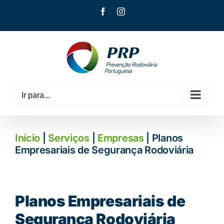
Skip
Facebook
Instagram
to
content
Ir para...
Início
|
Serviços
|
Empresas
| Planos
Empresariais de Segurança Rodoviária
Planos Empresariais de
Segurança Rodoviária