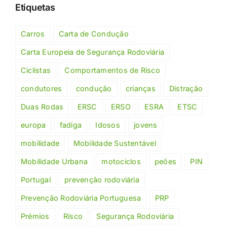
Etiquetas
Carros
Carta de Condução
Carta Europeia de Segurança Rodoviária
Ciclistas
Comportamentos de Risco
condutores
condução
crianças
Distração
Duas Rodas
ERSC
ERSO
ESRA
ETSC
europa
fadiga
Idosos
jovens
mobilidade
Mobilidade Sustentável
Mobilidade Urbana
motociclos
peões
PIN
Portugal
prevenção rodoviária
Prevenção Rodoviária Portuguesa
PRP
Prémios
Risco
Segurança Rodoviária