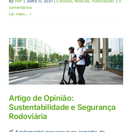
By
PRP
|
Julho 17, 2021
|
Estudos
,
Notícias
,
Publicações
|
0
comentários
Ler mais...
Artigo de Opinião:
Sustentabilidade e Segurança
Rodoviária
“É fundamental prosseguir no caminho da