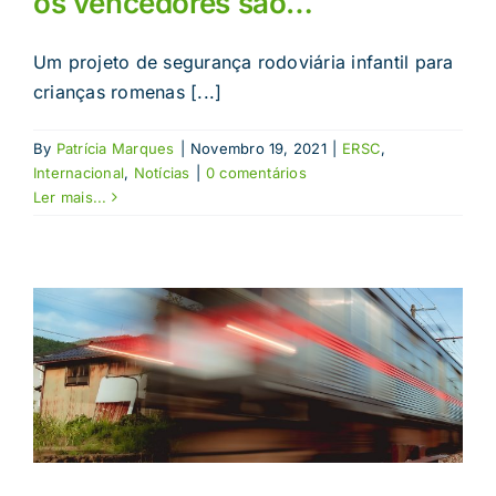
os vencedores são…
Um projeto de segurança rodoviária infantil para
crianças romenas [...]
By
Patrícia Marques
|
Novembro 19, 2021
|
ERSC
,
Internacional
,
Notícias
|
0 comentários
Ler mais...