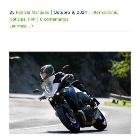
By
Patrícia Marques
|
Outubro 9, 2024
|
Internacional
,
Notícias
,
PRP
|
0 comentários
Ler mais...