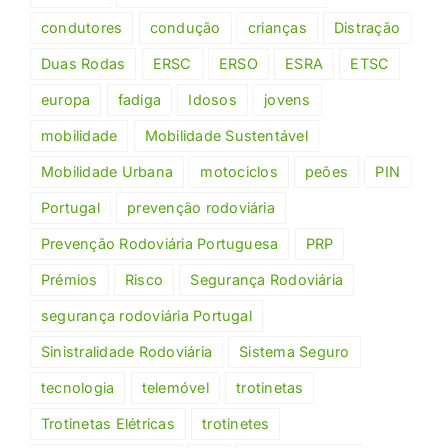
condutores
condução
crianças
Distração
Duas Rodas
ERSC
ERSO
ESRA
ETSC
europa
fadiga
Idosos
jovens
mobilidade
Mobilidade Sustentável
Mobilidade Urbana
motociclos
peões
PIN
Portugal
prevenção rodoviária
Prevenção Rodoviária Portuguesa
PRP
Prémios
Risco
Segurança Rodoviária
segurança rodoviária Portugal
Sinistralidade Rodoviária
Sistema Seguro
tecnologia
telemóvel
trotinetas
Trotinetas Elétricas
trotinetes