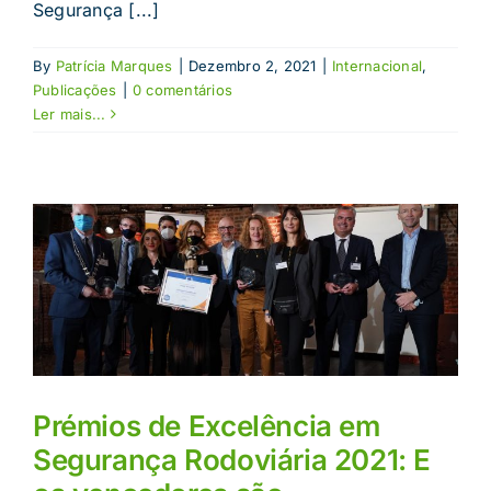
Segurança [...]
By
Patrícia Marques
|
Dezembro 2, 2021
|
Internacional
,
Publicações
|
0 comentários
Ler mais...
Prémios de Excelência em
Segurança Rodoviária 2021: E