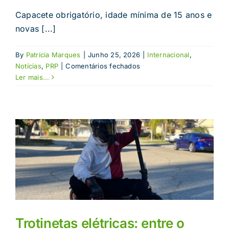
Capacete obrigatório, idade mínima de 15 anos e
novas [...]
By
Patrícia Marques
|
Junho 25, 2026
|
Internacional
,
em
Notícias
,
PRP
|
Comentários fechados
Espanha
Ler mais...
endurece
regras
para
as
trotinetas
elétricas
Trotinetas elétricas: entre o