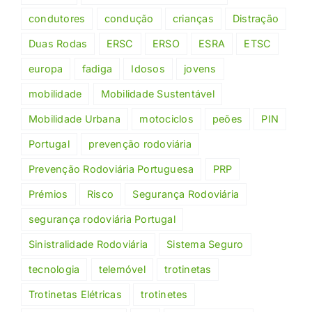
condutores
condução
crianças
Distração
Duas Rodas
ERSC
ERSO
ESRA
ETSC
europa
fadiga
Idosos
jovens
mobilidade
Mobilidade Sustentável
Mobilidade Urbana
motociclos
peões
PIN
Portugal
prevenção rodoviária
Prevenção Rodoviária Portuguesa
PRP
Prémios
Risco
Segurança Rodoviária
segurança rodoviária Portugal
Sinistralidade Rodoviária
Sistema Seguro
tecnologia
telemóvel
trotinetas
Trotinetas Elétricas
trotinetes