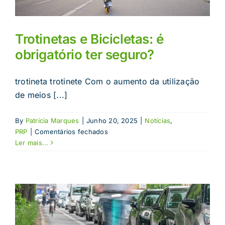
Trotinetas e Bicicletas: é
obrigatório ter seguro?
trotineta trotinete Com o aumento da utilização
de meios [...]
By
Patrícia Marques
|
Junho 20, 2025
|
Notícias
,
em
PRP
|
Comentários fechados
Trotinetas
Ler mais...
e
Bicicletas:
é
obrigatório
ter
seguro?