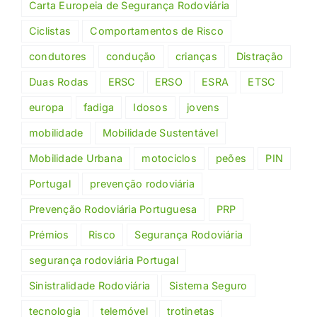
Carta Europeia de Segurança Rodoviária
Ciclistas
Comportamentos de Risco
condutores
condução
crianças
Distração
Duas Rodas
ERSC
ERSO
ESRA
ETSC
europa
fadiga
Idosos
jovens
mobilidade
Mobilidade Sustentável
Mobilidade Urbana
motociclos
peões
PIN
Portugal
prevenção rodoviária
Prevenção Rodoviária Portuguesa
PRP
Prémios
Risco
Segurança Rodoviária
segurança rodoviária Portugal
Sinistralidade Rodoviária
Sistema Seguro
tecnologia
telemóvel
trotinetas