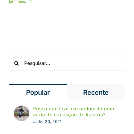
Trotinetas
Ler mais...
e
Bicicletas:
é
obrigatório
ter
seguro?
Pesquisar
Popular
Recente
Posso conduzir um motociclo com
carta de condução de ligeiros?
Julho 20, 2021