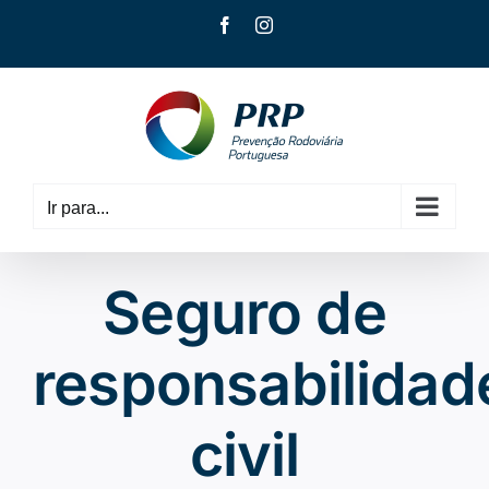
Skip
Facebook
Instagram
to
content
Ir para...
Seguro de
responsabilidad
civil