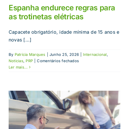
Espanha endurece regras para
as trotinetas elétricas
Capacete obrigatório, idade mínima de 15 anos e
novas [...]
By
Patrícia Marques
|
Junho 25, 2026
|
Internacional
,
em
Notícias
,
PRP
|
Comentários fechados
Espanha
Ler mais...
endurece
regras
para
as
trotinetas
elétricas