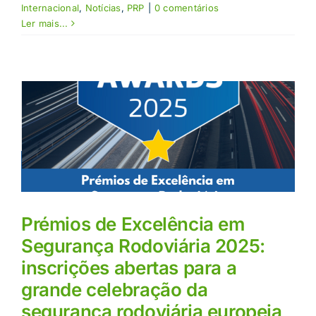
Internacional
,
Notícias
,
PRP
|
0 comentários
Ler mais...
Prémios de Excelência em
Segurança Rodoviária 2025:
inscrições abertas para a
grande celebração da
segurança rodoviária europeia