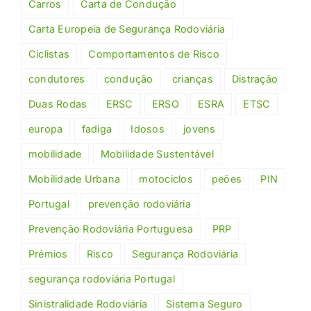
Carros
Carta de Condução
Carta Europeia de Segurança Rodoviária
Ciclistas
Comportamentos de Risco
condutores
condução
crianças
Distração
Duas Rodas
ERSC
ERSO
ESRA
ETSC
europa
fadiga
Idosos
jovens
mobilidade
Mobilidade Sustentável
Mobilidade Urbana
motociclos
peões
PIN
Portugal
prevenção rodoviária
Prevenção Rodoviária Portuguesa
PRP
Prémios
Risco
Segurança Rodoviária
segurança rodoviária Portugal
Sinistralidade Rodoviária
Sistema Seguro