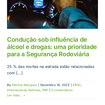
Condução sob influência de
álcool e drogas: uma prioridade
para a Segurança Rodoviária
25 % das mortes na estrada estão relacionadas
com [...]
By
Patrícia Marques
|
Dezembro 18, 2025
|
ERSC
,
Internacional
,
Notícias
,
PRP
|
0 comentários
Ler mais...