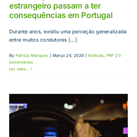
estrangeiro passam a ter
consequências em Portugal
Durante anos, existiu uma perceção generalizada
entre muitos condutores [...]
By
Patrícia Marques
|
Março 24, 2026
|
Notícias
,
PRP
|
0
comentários
Ler mais...