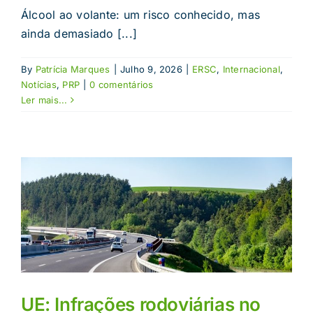
Álcool ao volante: um risco conhecido, mas
ainda demasiado [...]
By
Patrícia Marques
|
Julho 9, 2026
|
ERSC
,
Internacional
,
Notícias
,
PRP
|
0 comentários
Ler mais...
UE: Infrações rodoviárias no