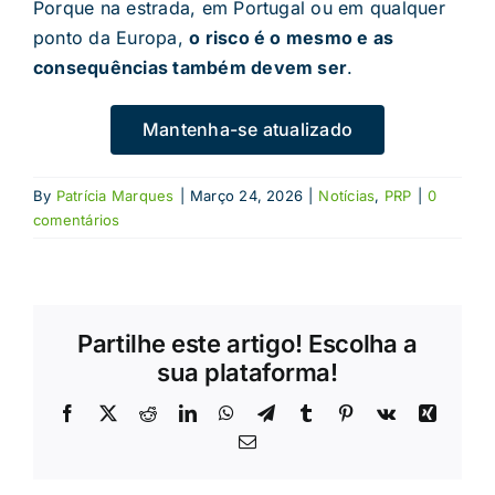
Porque na estrada, em Portugal ou em qualquer
ponto da Europa,
o risco é o mesmo e as
consequências também devem ser
.
Mantenha-se atualizado
By
Patrícia Marques
|
Março 24, 2026
|
Notícias
,
PRP
|
0
comentários
Partilhe este artigo! Escolha a
sua plataforma!
Facebook
X
Reddit
LinkedIn
WhatsApp
Telegram
Tumblr
Pinterest
Vk
Xing
Email
(necessário
mas
não