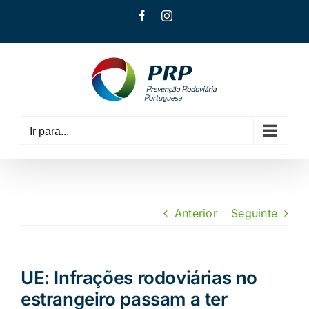
Skip
Facebook
Instagram
to
content
Ir para...
Anterior
Seguinte
UE: Infrações rodoviárias no
estrangeiro passam a ter