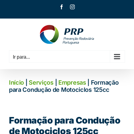
Skip
Facebook
Instagram
to
content
Ir para...
Início
|
Serviços
|
Empresas
| Formação
para Condução de Motociclos 125cc
Formação para Condução
de Motociclos 125cc