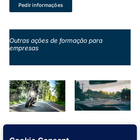
Pedir informações
Outras ações de formação para
empresas
mento
Eventos de
Formação
o
Prevenção e
em
Segurança
Condução
Rodoviária
Defensiva
Empresas
Formação
Empresas
Formação
o