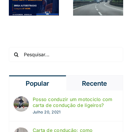
o que
como evitar
precisa
uma
s
saber
tragédia
Pesquisar
Popular
Recente
Posso conduzir um motociclo com
carta de condução de ligeiros?
Julho 20, 2021
Carta de condução: como