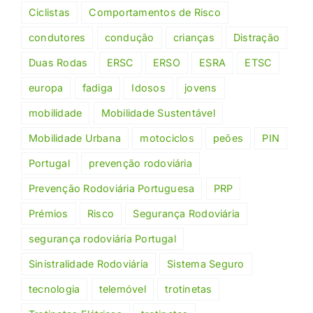
Ciclistas
Comportamentos de Risco
condutores
condução
crianças
Distração
Duas Rodas
ERSC
ERSO
ESRA
ETSC
europa
fadiga
Idosos
jovens
mobilidade
Mobilidade Sustentável
Mobilidade Urbana
motociclos
peões
PIN
Portugal
prevenção rodoviária
Prevenção Rodoviária Portuguesa
PRP
Prémios
Risco
Segurança Rodoviária
segurança rodoviária Portugal
Sinistralidade Rodoviária
Sistema Seguro
tecnologia
telemóvel
trotinetas