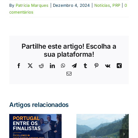
By
Patrícia Marques
|
Dezembro 4, 2024
|
Notícias
,
PRP
|
0
comentários
Partilhe este artigo! Escolha a
sua plataforma!
Facebook
X
Reddit
LinkedIn
WhatsApp
Telegram
Tumblr
Pinterest
Vk
Xing
Email
(necessário
mas
não
publicado)
Artigos relacionados
a
Crianças
:
Conduzir no
esquecidas
estrangeiro:
no carro: