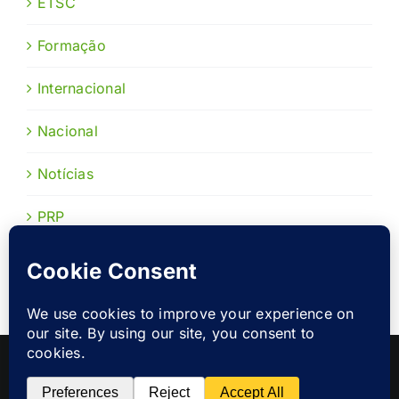
ETSC
Formação
Internacional
Nacional
Notícias
PRP
Publicações
Copyright 2022 |
Prevenção Rodoviária Portuguesa
|
Política
de Privacidade