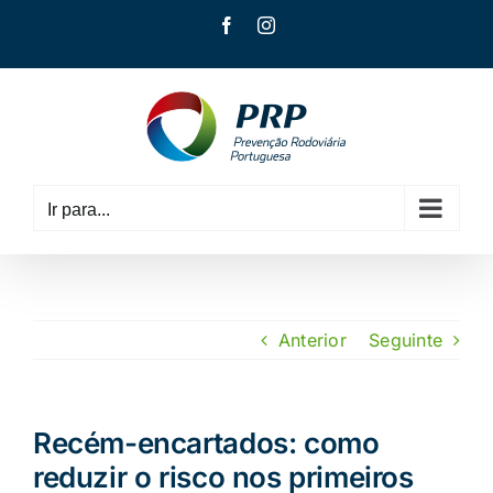
Skip
Facebook
Instagram
to
content
Ir para...
Anterior
Seguinte
Recém-encartados: como
reduzir o risco nos primeiros