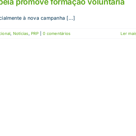
peia promove formação voluntária
cialmente à nova campanha [...]
cional
,
Notícias
,
PRP
|
0 comentários
Ler mais