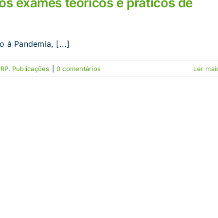
s exames teóricos e práticos de
à Pandemia, [...]
PRP
,
Publicações
|
0 comentários
Ler mais