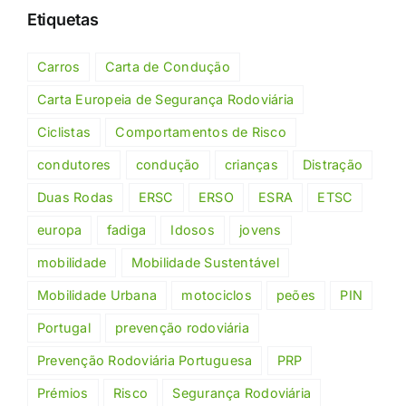
Etiquetas
Carros
Carta de Condução
Carta Europeia de Segurança Rodoviária
Ciclistas
Comportamentos de Risco
condutores
condução
crianças
Distração
Duas Rodas
ERSC
ERSO
ESRA
ETSC
europa
fadiga
Idosos
jovens
mobilidade
Mobilidade Sustentável
Mobilidade Urbana
motociclos
peões
PIN
Portugal
prevenção rodoviária
Prevenção Rodoviária Portuguesa
PRP
Prémios
Risco
Segurança Rodoviária