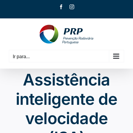
Skip
Facebook
Instagram
to
content
Ir para...
Assistência
inteligente de
velocidade