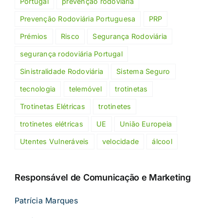
Portugal
prevenção rodoviária
Prevenção Rodoviária Portuguesa
PRP
Prémios
Risco
Segurança Rodoviária
segurança rodoviária Portugal
Sinistralidade Rodoviária
Sistema Seguro
tecnologia
telemóvel
trotinetas
Trotinetas Elétricas
trotinetes
trotinetes elétricas
UE
União Europeia
Utentes Vulneráveis
velocidade
álcool
Responsável de Comunicação e Marketing
Patrícia Marques