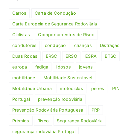
Carros
Carta de Condução
Carta Europeia de Segurança Rodoviária
Ciclistas
Comportamentos de Risco
condutores
condução
crianças
Distração
Duas Rodas
ERSC
ERSO
ESRA
ETSC
europa
fadiga
Idosos
jovens
mobilidade
Mobilidade Sustentável
Mobilidade Urbana
motociclos
peões
PIN
Portugal
prevenção rodoviária
Prevenção Rodoviária Portuguesa
PRP
Prémios
Risco
Segurança Rodoviária
segurança rodoviária Portugal