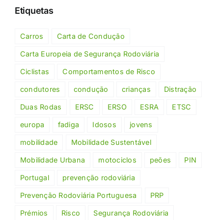
Etiquetas
Carros
Carta de Condução
Carta Europeia de Segurança Rodoviária
Ciclistas
Comportamentos de Risco
condutores
condução
crianças
Distração
Duas Rodas
ERSC
ERSO
ESRA
ETSC
europa
fadiga
Idosos
jovens
mobilidade
Mobilidade Sustentável
Mobilidade Urbana
motociclos
peões
PIN
Portugal
prevenção rodoviária
Prevenção Rodoviária Portuguesa
PRP
Prémios
Risco
Segurança Rodoviária