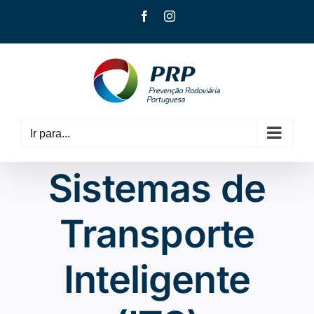
Skip
Facebook
Instagram
to
content
Ir para...
Sistemas de
Transporte
Inteligente