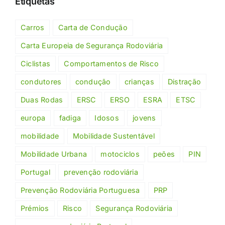
Etiquetas
Carros
Carta de Condução
Carta Europeia de Segurança Rodoviária
Ciclistas
Comportamentos de Risco
condutores
condução
crianças
Distração
Duas Rodas
ERSC
ERSO
ESRA
ETSC
europa
fadiga
Idosos
jovens
mobilidade
Mobilidade Sustentável
Mobilidade Urbana
motociclos
peões
PIN
Portugal
prevenção rodoviária
Prevenção Rodoviária Portuguesa
PRP
Prémios
Risco
Segurança Rodoviária