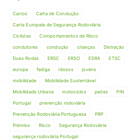
Carros
Carta de Condução
Carta Europeia de Segurança Rodoviária
Ciclistas
Comportamentos de Risco
condutores
condução
crianças
Distração
Duas Rodas
ERSC
ERSO
ESRA
ETSC
europa
fadiga
Idosos
jovens
mobilidade
Mobilidade Sustentável
Mobilidade Urbana
motociclos
peões
PIN
Portugal
prevenção rodoviária
Prevenção Rodoviária Portuguesa
PRP
Prémios
Risco
Segurança Rodoviária
segurança rodoviária Portugal