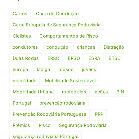
Carros
Carta de Condução
Carta Europeia de Segurança Rodoviária
Ciclistas
Comportamentos de Risco
condutores
condução
crianças
Distração
Duas Rodas
ERSC
ERSO
ESRA
ETSC
europa
fadiga
Idosos
jovens
mobilidade
Mobilidade Sustentável
Mobilidade Urbana
motociclos
peões
PIN
Portugal
prevenção rodoviária
Prevenção Rodoviária Portuguesa
PRP
Prémios
Risco
Segurança Rodoviária
segurança rodoviária Portugal