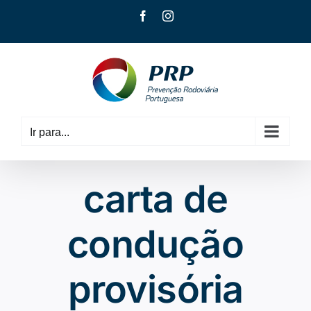
Skip
Facebook
Instagram
to
content
Ir para...
carta de
condução
provisória