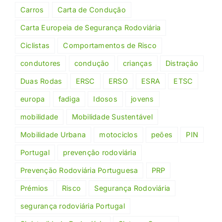
Carros
Carta de Condução
Carta Europeia de Segurança Rodoviária
Ciclistas
Comportamentos de Risco
condutores
condução
crianças
Distração
Duas Rodas
ERSC
ERSO
ESRA
ETSC
europa
fadiga
Idosos
jovens
mobilidade
Mobilidade Sustentável
Mobilidade Urbana
motociclos
peões
PIN
Portugal
prevenção rodoviária
Prevenção Rodoviária Portuguesa
PRP
Prémios
Risco
Segurança Rodoviária
segurança rodoviária Portugal