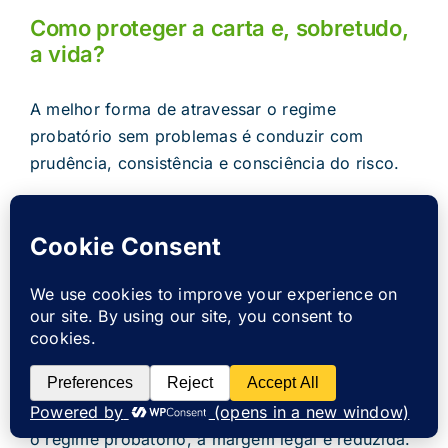
Como proteger a carta e, sobretudo,
a vida?
A melhor forma de atravessar o regime
probatório sem problemas é conduzir com
prudência, consistência e consciência do risco.
Alguns comportamentos devem tornar-se
automáticos desde o primeiro dia.
Respeitar os limites de velocidade:
A
velocidade deve ser adaptada à estrada, ao
trânsito, à visibilidade, à meteorologia e à
experiência do condutor.
Não consumir álcool antes de conduzir:
Durante
o regime probatório, a margem legal é reduzida.