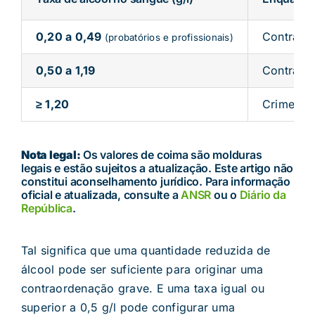
0,20 a 0,49
Contraor
(probatórios e profissionais)
0,50 a 1,19
Contraor
≥ 1,20
Crime
Nota legal:
Os valores de coima são molduras
legais e estão sujeitos a atualização. Este artigo não
constitui aconselhamento jurídico. Para informação
oficial e atualizada, consulte a
ANSR
ou o
Diário da
República
.
Tal significa que uma quantidade reduzida de
álcool pode ser suficiente para originar uma
contraordenação grave. E uma taxa igual ou
superior a 0,5 g/l pode configurar uma