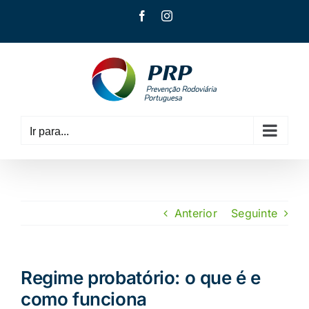
Skip
Facebook
Instagram
to
content
Ir para...
Anterior
Seguinte
Regime probatório: o que é e
como funciona