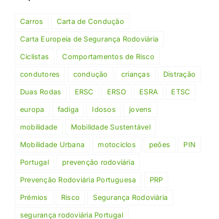
Carros
Carta de Condução
Carta Europeia de Segurança Rodoviária
Ciclistas
Comportamentos de Risco
condutores
condução
crianças
Distração
Duas Rodas
ERSC
ERSO
ESRA
ETSC
europa
fadiga
Idosos
jovens
mobilidade
Mobilidade Sustentável
Mobilidade Urbana
motociclos
peões
PIN
Portugal
prevenção rodoviária
Prevenção Rodoviária Portuguesa
PRP
Prémios
Risco
Segurança Rodoviária
segurança rodoviária Portugal