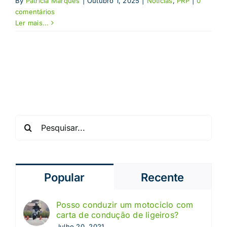
By
Patrícia Marques
|
Outubro 1, 2025
|
Notícias
,
PRP
|
0
comentários
Ler mais...
Pesquisar
Popular
Recente
Posso conduzir um motociclo com
carta de condução de ligeiros?
Julho 20, 2021