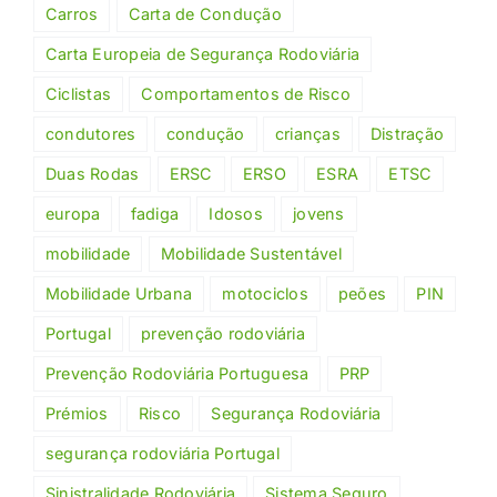
Carros
Carta de Condução
Carta Europeia de Segurança Rodoviária
Ciclistas
Comportamentos de Risco
condutores
condução
crianças
Distração
Duas Rodas
ERSC
ERSO
ESRA
ETSC
europa
fadiga
Idosos
jovens
mobilidade
Mobilidade Sustentável
Mobilidade Urbana
motociclos
peões
PIN
Portugal
prevenção rodoviária
Prevenção Rodoviária Portuguesa
PRP
Prémios
Risco
Segurança Rodoviária
segurança rodoviária Portugal
Sinistralidade Rodoviária
Sistema Seguro