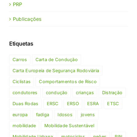
PRP
Publicações
Etiquetas
Carros
Carta de Condução
Carta Europeia de Segurança Rodoviária
Ciclistas
Comportamentos de Risco
condutores
condução
crianças
Distração
Duas Rodas
ERSC
ERSO
ESRA
ETSC
europa
fadiga
Idosos
jovens
mobilidade
Mobilidade Sustentável
Mobilidade Urbana
motociclos
peões
PIN