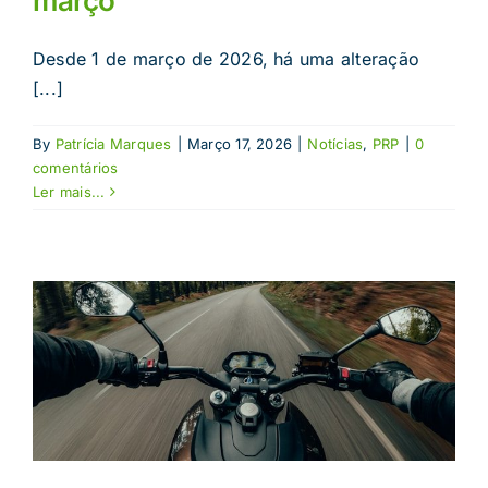
março
Desde 1 de março de 2026, há uma alteração
[...]
By
Patrícia Marques
|
Março 17, 2026
|
Notícias
,
PRP
|
0
comentários
Ler mais...