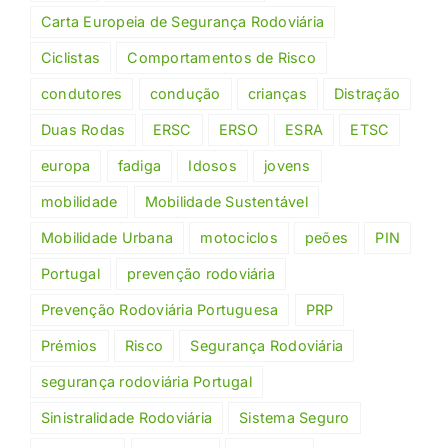
Carta Europeia de Segurança Rodoviária
Ciclistas
Comportamentos de Risco
condutores
condução
crianças
Distração
Duas Rodas
ERSC
ERSO
ESRA
ETSC
europa
fadiga
Idosos
jovens
mobilidade
Mobilidade Sustentável
Mobilidade Urbana
motociclos
peões
PIN
Portugal
prevenção rodoviária
Prevenção Rodoviária Portuguesa
PRP
Prémios
Risco
Segurança Rodoviária
segurança rodoviária Portugal
Sinistralidade Rodoviária
Sistema Seguro