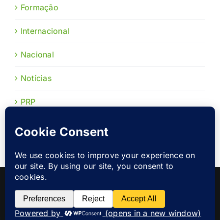
Formação
Internacional
Nacional
Notícias
PRP
Publicações
Copyright 2022 |
Prevenção Rodoviária Portuguesa
|
Política
de Privacidade
Facebook
Instagram