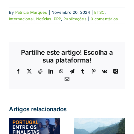
By
Patrícia Marques
|
Novembro 20, 2024
|
ETSC
,
Internacional
,
Notícias
,
PRP
,
Publicações
|
0 comentários
Partilhe este artigo! Escolha a
sua plataforma!
Facebook
X
Reddit
LinkedIn
WhatsApp
Telegram
Tumblr
Pinterest
Vk
Xing
Email
(necessário
mas
não
publicado)
Artigos relacionados
a
Crianças
:
Conduzir no
esquecidas