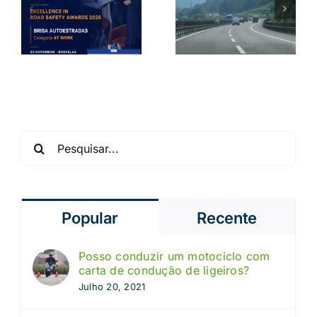
estrangeiro:
no carro:
o que
como evitar
precisa
uma
s
saber
tragédia
Pesquisar
Popular
Recente
Posso conduzir um motociclo com
carta de condução de ligeiros?
Julho 20, 2021