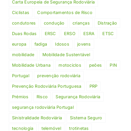
Carta Europeia de Segurança Rodoviária
Ciclistas
Comportamentos de Risco
condutores
condução
crianças
Distração
Duas Rodas
ERSC
ERSO
ESRA
ETSC
europa
fadiga
Idosos
jovens
mobilidade
Mobilidade Sustentável
Mobilidade Urbana
motociclos
peões
PIN
Portugal
prevenção rodoviária
Prevenção Rodoviária Portuguesa
PRP
Prémios
Risco
Segurança Rodoviária
segurança rodoviária Portugal
Sinistralidade Rodoviária
Sistema Seguro
tecnologia
telemóvel
trotinetas