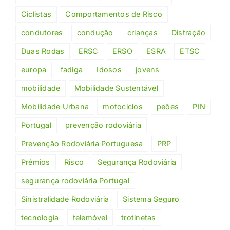
Ciclistas
Comportamentos de Risco
condutores
condução
crianças
Distração
Duas Rodas
ERSC
ERSO
ESRA
ETSC
europa
fadiga
Idosos
jovens
mobilidade
Mobilidade Sustentável
Mobilidade Urbana
motociclos
peões
PIN
Portugal
prevenção rodoviária
Prevenção Rodoviária Portuguesa
PRP
Prémios
Risco
Segurança Rodoviária
segurança rodoviária Portugal
Sinistralidade Rodoviária
Sistema Seguro
tecnologia
telemóvel
trotinetas