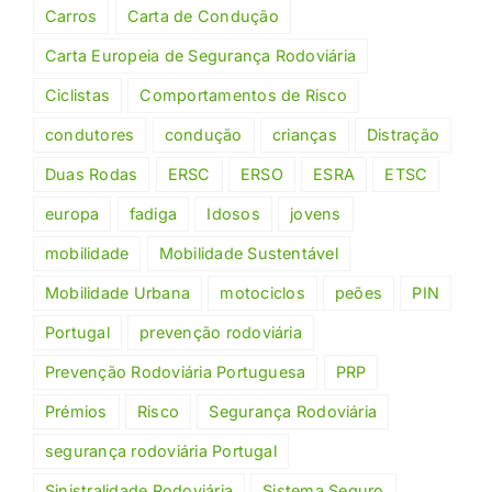
Carros
Carta de Condução
Carta Europeia de Segurança Rodoviária
Ciclistas
Comportamentos de Risco
condutores
condução
crianças
Distração
Duas Rodas
ERSC
ERSO
ESRA
ETSC
europa
fadiga
Idosos
jovens
mobilidade
Mobilidade Sustentável
Mobilidade Urbana
motociclos
peões
PIN
Portugal
prevenção rodoviária
Prevenção Rodoviária Portuguesa
PRP
Prémios
Risco
Segurança Rodoviária
segurança rodoviária Portugal
Sinistralidade Rodoviária
Sistema Seguro