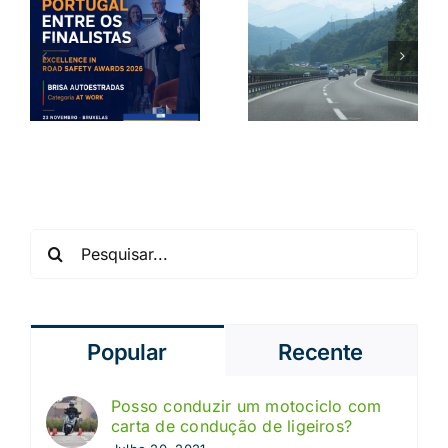
Crianças
:
Conduzir no
esquecidas
estrangeiro:
no carro:
o que
como evitar
precisa
uma
s
saber
tragédia
Pesquisar
Popular
Recente
Posso conduzir um motociclo com
carta de condução de ligeiros?