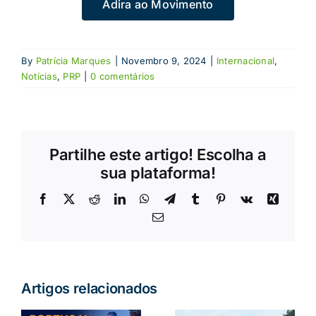
Adira ao Movimento
By
Patrícia Marques
|
Novembro 9, 2024
|
Internacional
,
Notícias
,
PRP
|
0 comentários
Partilhe este artigo! Escolha a
sua plataforma!
Facebook
X
Reddit
LinkedIn
WhatsApp
Telegram
Tumblr
Pinterest
Vk
Xing
Email
(necessário
mas
não
publicado)
Artigos relacionados
a