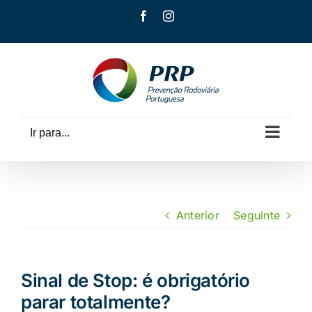
Skip
Facebook
Instagram
to
content
Ir para...
Anterior
Seguinte
Sinal de Stop: é obrigatório
parar totalmente?