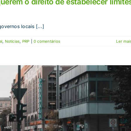
erem o direito de estabelecer limite
overnos locais [...]
al
,
Notícias
,
PRP
|
0 comentários
Ler mais