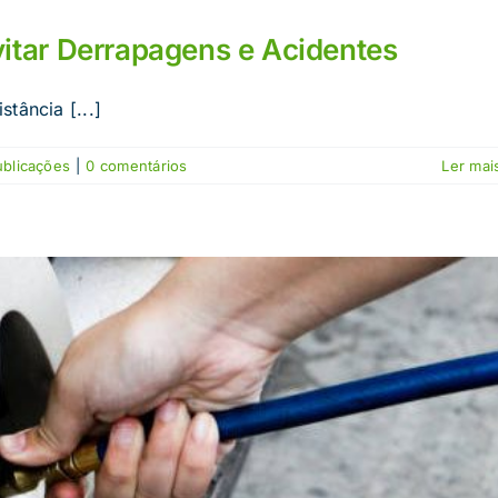
tar Derrapagens e Acidentes
tância [...]
ublicações
|
0 comentários
Ler mais