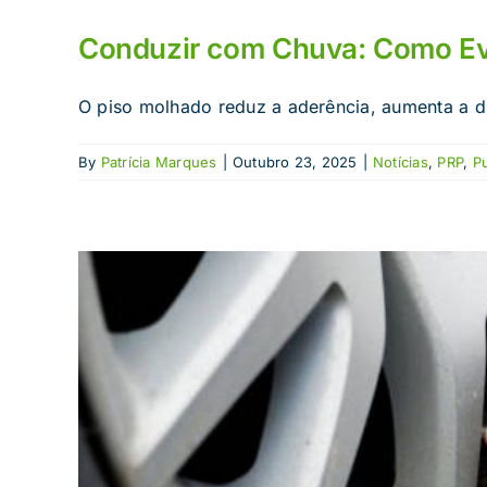
Conduzir com Chuva: Como Evi
O piso molhado reduz a aderência, aumenta a dis
By
Patrícia Marques
|
Outubro 23, 2025
|
Notícias
,
PRP
,
P
ê-