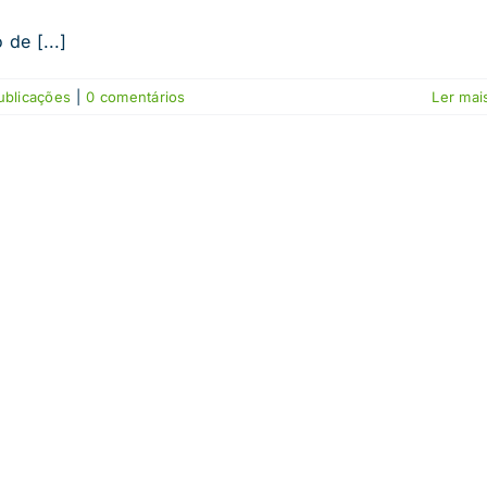
de [...]
ublicações
|
0 comentários
Ler mais