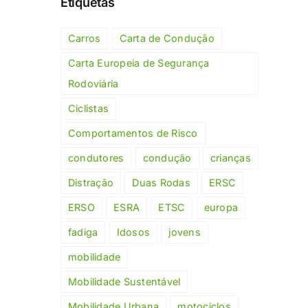
Etiquetas
Carros
Carta de Condução
Carta Europeia de Segurança
Rodoviária
Ciclistas
Comportamentos de Risco
condutores
condução
crianças
Distração
Duas Rodas
ERSC
ERSO
ESRA
ETSC
europa
fadiga
Idosos
jovens
mobilidade
Mobilidade Sustentável
Mobilidade Urbana
motociclos