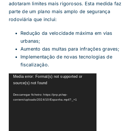
adotaram limites mais rigorosos. Esta medida faz
parte de um plano mais amplo de segurança
rodoviária que inclui:
Redução da velocidade máxima em vias
urbanas;
Aumento das multas para infrações graves;
Implementação de novas tecnologias de
fiscalização.
Reprodutor
Media error: Format(s) not supported or
source(s) not found
de
vídeo
Descarregar ficheiro: https://prp.pt/wp-
content/uploads/2024/10/Espanha.mp4?_=1