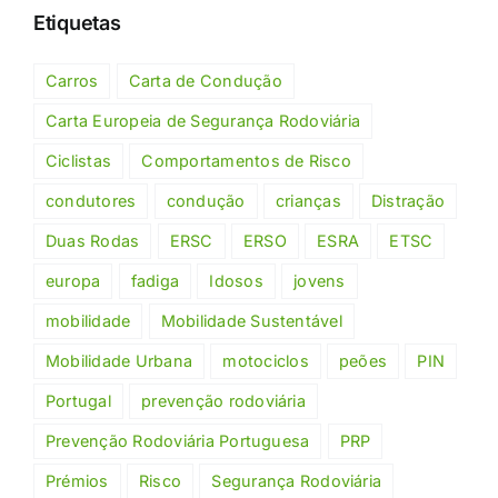
Etiquetas
Carros
Carta de Condução
Carta Europeia de Segurança Rodoviária
Ciclistas
Comportamentos de Risco
condutores
condução
crianças
Distração
Duas Rodas
ERSC
ERSO
ESRA
ETSC
europa
fadiga
Idosos
jovens
mobilidade
Mobilidade Sustentável
Mobilidade Urbana
motociclos
peões
PIN
Portugal
prevenção rodoviária
Prevenção Rodoviária Portuguesa
PRP
Prémios
Risco
Segurança Rodoviária