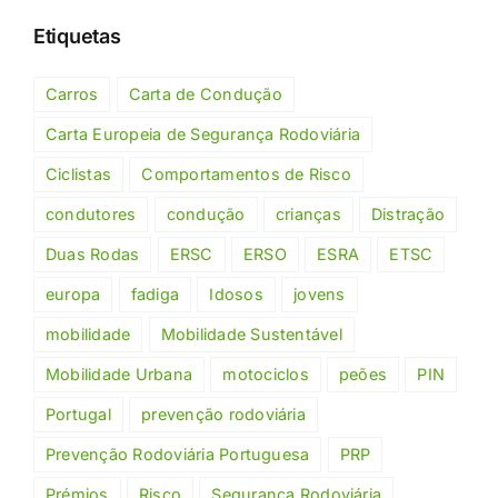
Etiquetas
Carros
Carta de Condução
Carta Europeia de Segurança Rodoviária
Ciclistas
Comportamentos de Risco
condutores
condução
crianças
Distração
Duas Rodas
ERSC
ERSO
ESRA
ETSC
europa
fadiga
Idosos
jovens
mobilidade
Mobilidade Sustentável
Mobilidade Urbana
motociclos
peões
PIN
Portugal
prevenção rodoviária
Prevenção Rodoviária Portuguesa
PRP
Prémios
Risco
Segurança Rodoviária