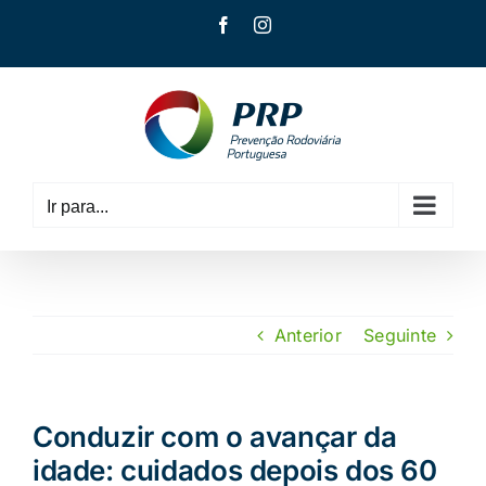
Skip
Facebook
Instagram
to
content
Ir para...
Anterior
Seguinte
Conduzir com o avançar da
idade: cuidados depois dos 60