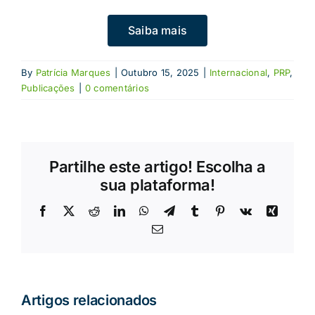
Saiba mais
By
Patrícia Marques
|
Outubro 15, 2025
|
Internacional
,
PRP
,
Publicações
|
0 comentários
Partilhe este artigo! Escolha a
sua plataforma!
Facebook
X
Reddit
LinkedIn
WhatsApp
Telegram
Tumblr
Pinterest
Vk
Xing
Email
(necessário
mas
não
publicado)
Artigos relacionados