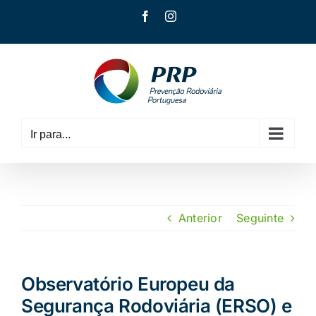
Skip
Facebook
Instagram
to
content
Ir para...
Anterior
Seguinte
Observatório Europeu da
Segurança Rodoviária (ERSO) e