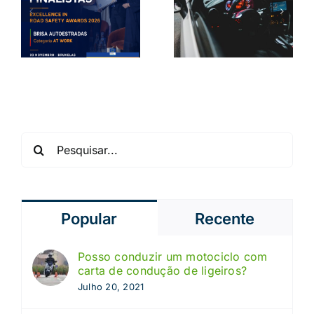
volante na
em Portugal:
Europa: o
o que
que revela o
precisa
s
novo estudo
saber
Pesquisar
Popular
Recente
Posso conduzir um motociclo com
carta de condução de ligeiros?
Julho 20, 2021