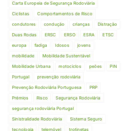
Carta Europeia de Segurança Rodoviária
Ciclistas
Comportamentos de Risco
condutores
condução
crianças
Distração
Duas Rodas
ERSC
ERSO
ESRA
ETSC
europa
fadiga
Idosos
jovens
mobilidade
Mobilidade Sustentável
Mobilidade Urbana
motociclos
peões
PIN
Portugal
prevenção rodoviária
Prevenção Rodoviária Portuguesa
PRP
Prémios
Risco
Segurança Rodoviária
segurança rodoviária Portugal
Sinistralidade Rodoviária
Sistema Seguro
tecnologia
telemóvel
trotinetas