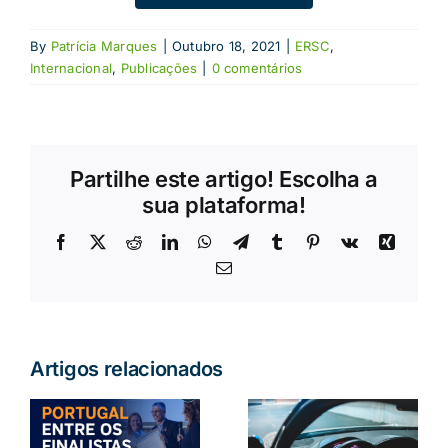
By
Patrícia Marques
|
Outubro 18, 2021
|
ERSC
,
Internacional
,
Publicações
|
0 comentários
Partilhe este artigo! Escolha a
sua plataforma!
Facebook
X
Reddit
LinkedIn
WhatsApp
Telegram
Tumblr
Pinterest
Vk
Xing
Email
(necessário
mas
não
publicado)
Artigos relacionados
a
Condução
:
Álcool ao
autónoma