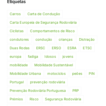
Etiquetas
Carros
Carta de Condução
Carta Europeia de Segurança Rodoviária
Ciclistas
Comportamentos de Risco
condutores
condução
crianças
Distração
Duas Rodas
ERSC
ERSO
ESRA
ETSC
europa
fadiga
Idosos
jovens
mobilidade
Mobilidade Sustentável
Mobilidade Urbana
motociclos
peões
PIN
Portugal
prevenção rodoviária
Prevenção Rodoviária Portuguesa
PRP
Prémios
Risco
Segurança Rodoviária