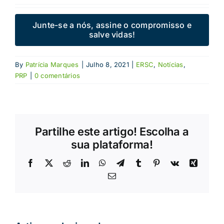
Junte-se a nós, assine o compromisso e
salve vidas!
By
Patrícia Marques
|
Julho 8, 2021
|
ERSC
,
Notícias
,
PRP
|
0 comentários
Partilhe este artigo! Escolha a
sua plataforma!
Facebook
X
Reddit
LinkedIn
WhatsApp
Telegram
Tumblr
Pinterest
Vk
Xing
Email
(necessário
mas
não
publicado)