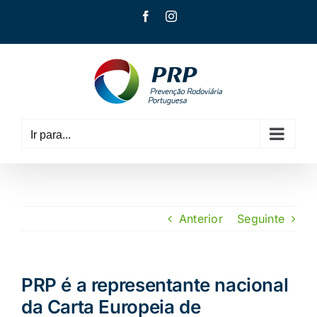
Skip
Facebook
Instagram
to
content
Ir para...
Anterior
Seguinte
PRP é a representante nacional
da Carta Europeia de