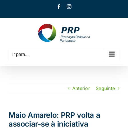
Skip
Facebook
Instagram
to
content
Ir para...
Anterior
Seguinte
Maio Amarelo: PRP volta a
associar-se à iniciativa