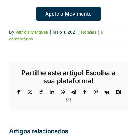
Apoie o Movimento
By
Patrícia Marques
|
Maio 1, 2021
|
Notícias
|
0
comentários
Partilhe este artigo! Escolha a
sua plataforma!
Facebook
X
Reddit
LinkedIn
WhatsApp
Telegram
Tumblr
Pinterest
Vk
Xing
Email
(necessário
mas
não
publicado)
Artigos relacionados