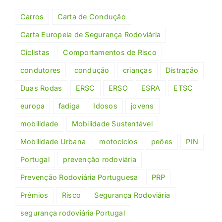
Carros
Carta de Condução
Carta Europeia de Segurança Rodoviária
Ciclistas
Comportamentos de Risco
condutores
condução
crianças
Distração
Duas Rodas
ERSC
ERSO
ESRA
ETSC
europa
fadiga
Idosos
jovens
mobilidade
Mobilidade Sustentável
Mobilidade Urbana
motociclos
peões
PIN
Portugal
prevenção rodoviária
Prevenção Rodoviária Portuguesa
PRP
Prémios
Risco
Segurança Rodoviária
segurança rodoviária Portugal