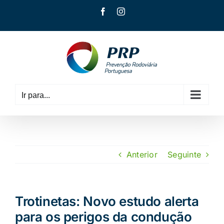
Skip
Facebook
Instagram
to
content
Ir para...
Anterior
Seguinte
Trotinetas: Novo estudo alerta
para os perigos da condução