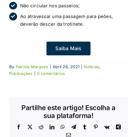
Não circular nos passeios;
Ao atravessar uma passagem para peões,
deverão descer da trotinete.
Saiba Mais
By
Patrícia Marques
|
Abril 26, 2021
|
Notícias
,
Publicações
|
0 comentários
Partilhe este artigo! Escolha a
sua plataforma!
Facebook
X
Reddit
LinkedIn
WhatsApp
Telegram
Tumblr
Pinterest
Vk
Xing
Email