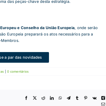
 uma das peças-chave desta estratégia.
 Europeu e Conselho da União Europeia
, onde serão
são Europeia preparará os atos necessários para a
s-Membros.
e a par das novidades
ias
|
0 comentários
Facebook
X
Reddit
LinkedIn
WhatsApp
Telegram
Tumblr
Pinterest
Vk