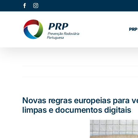
Skip
Facebook
Instagram
to
content
PRP
Novas regras europeias para v
limpas e documentos digitais