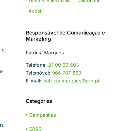
Utentes Vulneráveis
velocidade
álcool
Responsável de Comunicação e
Marketing
s
e
Patrícia Marques
Telefone:
21 00 36 603
do
Telemóvel:
966 787 869
E-mail:
patricia.marques@prp.pt
Categorias
Campanhas
s
as
ERSC